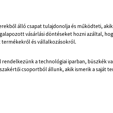
rekből álló csapat tulajdonolja és működteti, aki
alapozott vásárlási döntéseket hozni azáltal, ho
 termékekről és vállalkozásokról.
l rendelkezünk a technológiai iparban, büszkék va
zakértői csoportból állunk, akik ismerik a saját te