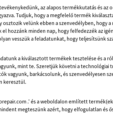
evékenykedünk, az alapos termékkutatás és az ok
zva. Tudjuk, hogy a megfelelő termék kiválasztás
 osztozik velünk ebben a szenvedélyben, hogy a 
k el hozzánk minden nap, hogy felfedezzék az ig
yan vesszük a feladatunkat, hogy teljesítsünk s
ladatunk a kiválasztott termékek tesztelése és a 
agyunk, mint te. Szeretjük követni a technológiai
artók vagyunk, barkácsolunk, és szenvedélyesen s
n keresztül.
anorepair.com .' és a weboldalon említett termék(ek)
mindent megteszünk azért, hogy elfogulatlan és 