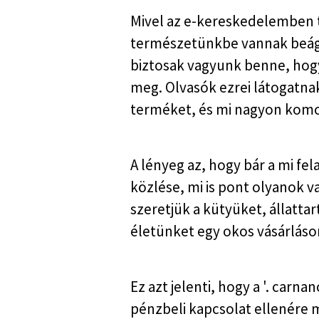
Mivel az e-kereskedelemben t
természetünkbe vannak beágya
biztosak vagyunk benne, hogy
meg. Olvasók ezrei látogatna
terméket, és mi nagyon komol
A lényeg az, hogy bár a mi fe
közlése, mi is pont olyanok v
szeretjük a kütyüket, állatt
életünket egy okos vásárláso
Ez azt jelenti, hogy a '. carn
pénzbeli kapcsolat ellenére 