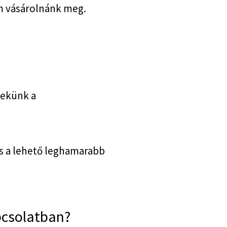
m vásárolnánk meg.
nekünk a
s a lehető leghamarabb
pcsolatban?