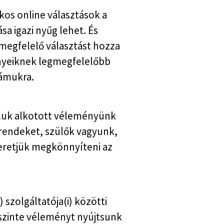
os online választások a
a igazi nyűg lehet. És
megfelelő választást hozza
ényeiknek legmegfelelőbb
zámukra.
róluk alkotott véleményünk
 trendeket, szülők vagyunk,
zeretjük megkönnyíteni az
 szolgáltatója(i) közötti
őszinte véleményt nyújtsunk