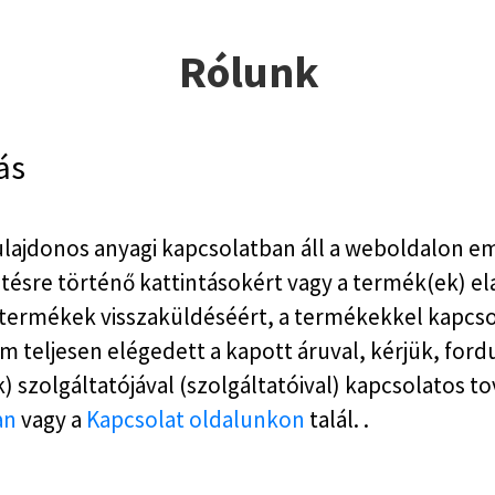
Rólunk
ás
tulajdonos anyagi kapcsolatban áll a weboldalon e
detésre történő kattintásokért vagy a termék(ek) 
 termékek visszaküldéséért, a termékekkel kapcso
m teljesen elégedett a kapott áruval, kérjük, ford
) szolgáltatójával (szolgáltatóival) kapcsolatos t
an
vagy a
Kapcsolat oldalunkon
talál. .