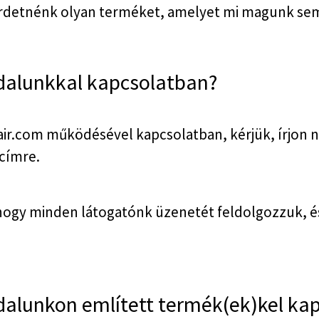
irdetnénk olyan terméket, amelyet mi magunk se
dalunkkal kapcsolatban?
ir.com működésével kapcsolatban, kérjük, írjon 
címre.
gy minden látogatónk üzenetét feldolgozzuk, é
dalunkon említett termék(ek)kel ka