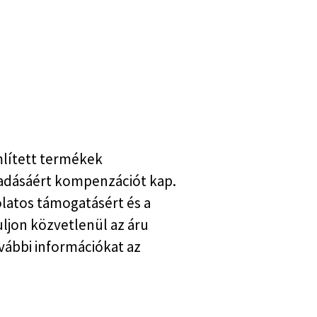
mlített termékek
eladásáért kompenzációt kap.
latos támogatásért és a
uljon közvetlenül az áru
ovábbi információkat az