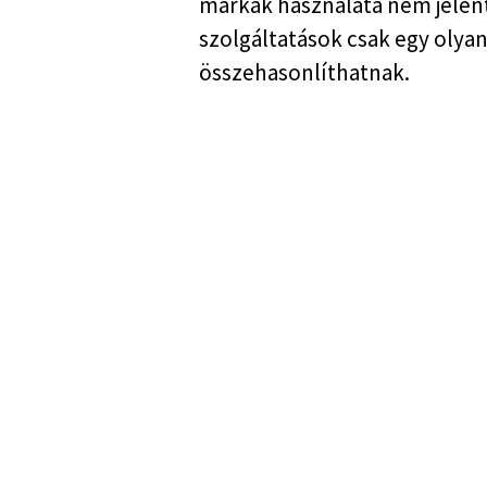
márkák használata nem jelent
szolgáltatások csak egy olya
összehasonlíthatnak.