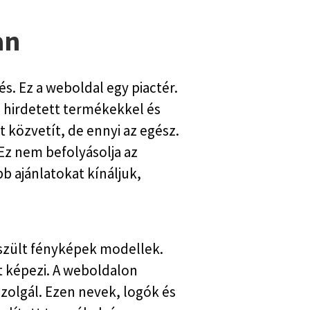
an
s. Ez a weboldal egy piactér.
n hirdetett termékekkel és
 közvetít, de ennyi az egész.
Ez nem befolyásolja az
b ajánlatokat kínáljuk,
észült fényképek modellek.
t képezi. A weboldalon
szolgál. Ezen nevek, logók és