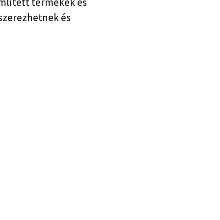
említett termékek és
eszerezhetnek és