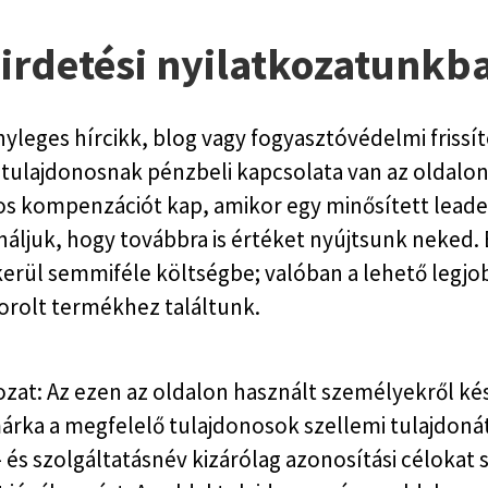
irdetési nyilatkozatunkb
yleges hírcikk, blog vagy fogyasztóvédelmi frissíté
 a tulajdonosnak pénzbeli kapcsolata van az oldalo
os kompenzációt kap, amikor egy minősített leadet
áljuk, hogy továbbra is értéket nyújtsunk neked. 
erül semmiféle költségbe; valóban a lehető legjob
orolt termékhez találtunk.
kozat: Az ezen az oldalon használt személyekről k
rka a megfelelő tulajdonosok szellemi tulajdoná
 és szolgáltatásnév kizárólag azonosítási célokat 