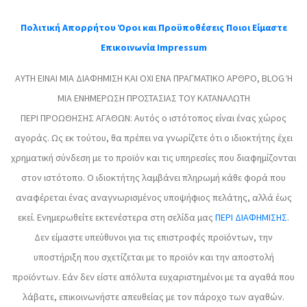
Πολιτική Απορρήτου
Όροι και Προϋποθέσεις
Ποιοι Είμαστε
Επικοινωνία
Impressum
ΑΥΤΗ ΕΙΝΑΙ ΜΙΑ ΔΙΑΦΗΜΙΣΗ ΚΑΙ ΟΧΙ ENA ΠΡΑΓΜΑΤΙΚΟ ΑΡΘΡΟ, BLOG Ή
MIA ΕΝΗΜΕΡΩΣΗ ΠΡΟΣΤΑΣΙΑΣ TOY ΚΑΤΑΝΑΛΩΤΗ
ΠΕΡΙ ΠΡΟΩΘΗΣΗΣ ΑΓΑΘΩΝ: Αυτός ο ιστότοπος είναι ένας χώρος
αγοράς. Ως εκ τούτου, θα πρέπει να γνωρίζετε ότι ο ιδιοκτήτης έχει
χρηματική σύνδεση με το προϊόν και τις υπηρεσίες που διαφημίζονται
στον ιστότοπο. Ο ιδιοκτήτης λαμβάνει πληρωμή κάθε φορά που
αναφέρεται ένας αναγνωρισμένος υποψήφιος πελάτης, αλλά έως
εκεί. Ενημερωθείτε εκτενέστερα στη σελίδα μας
ΠΕΡΙ ΔΙΑΦΗΜΙΣΗΣ
.
Δεν είμαστε υπεύθυνοι για τις επιστροφές προϊόντων, την
υποστήριξη που σχετίζεται με το προϊόν και την αποστολή
προϊόντων. Εάν δεν είστε απόλυτα ευχαριστημένοι με τα αγαθά που
λάβατε, επικοινωνήστε απευθείας με τον πάροχο των αγαθών.