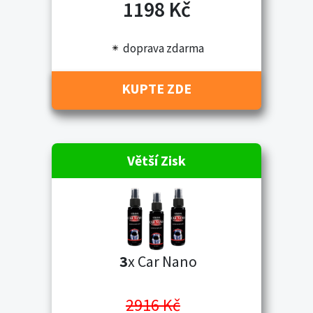
1198 Kč
doprava zdarma
KUPTE ZDE
Větší Zisk
3
x Car Nano
2916 Kč