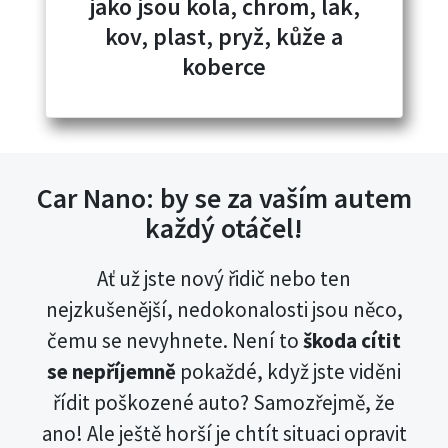
jako jsou kola, chrom, lak,
kov, plast, pryž, kůže a
koberce
Car Nano: by se za vaším autem
každý otáčel!
Ať už jste nový řidič nebo ten
nejzkušenější, nedokonalosti jsou něco,
čemu se nevyhnete. Není to
škoda cítit
se nepříjemně
pokaždé, když jste viděni
řídit poškozené auto? Samozřejmě, že
ano! Ale ještě horší je chtít situaci opravit