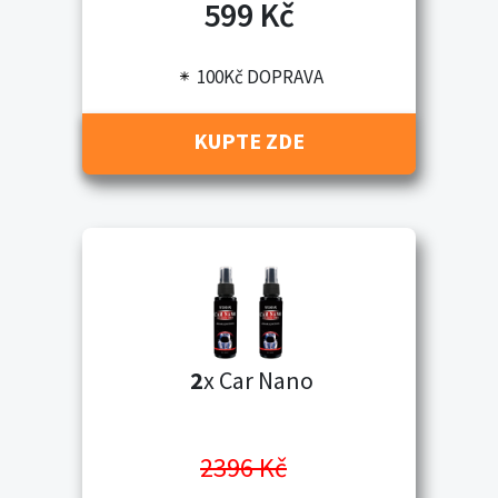
599 Kč
100Kč DOPRAVA
KUPTE ZDE
2
x Car Nano
2396 Kč