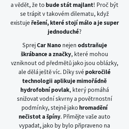
a vědět, že to
bude stát majlant
! Proč být
se trápit v takovém dilematu, když
existuje
řešení, které stojí málo a je super
jednoduché
?
Sprej
Car Nano
nejen
odstraňuje
škrábance a značky
, které mohou
vzniknout od předmětů jako jsou oblázky,
ale dělá ještě víc. Díky své
pokročilé
technologii aplikuje mimořádně
hydrofobní povlak
, který pomáhá
snižovat vodní skvrny a povětrnostní
podmínky, stejně jako
hromadění
nečistot a špíny
. Přimějte vaše auto
vypadat, jako by bylo připraveno na