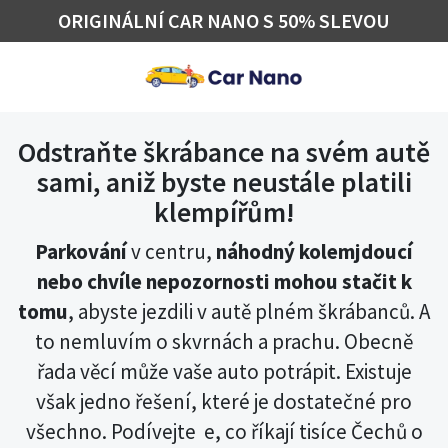
ORIGINÁLNÍ CAR NANO S 50% SLEVOU
Odstraňte škrábance na svém autě
sami, aniž byste neustále platili
klempířům!
Parkování
v centru,
náhodný kolemjdoucí
nebo chvíle nepozornosti mohou stačit k
tomu
, abyste jezdili v autě plném škrábanců. A
to nemluvím o skvrnách a prachu. Obecně
řada věcí může vaše auto potrápit. Existuje
však jedno řešení, které je dostatečné pro
všechno. Podívejte e, co říkají tisíce Čechů o