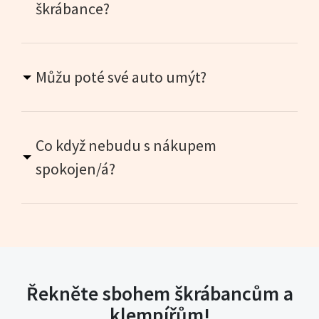
škrábance?
Můžu poté své auto umýt?
Co když nebudu s nákupem
spokojen/á?
Řekněte sbohem škrábancům a
klempířům!