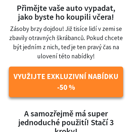
Přimějte vaše auto vypadat,
jako byste ho koupili včera!
Zásoby brzy dojdou! Již tisíce lidí v zemi se
zbavily otravných škrábanců. Pokud chcete
být jedním z nich, teď je ten pravý čas na
ulovení této nabídky!
VYUŽIJTE EXKLUZIVNÍ NABÍDKU
-50 %
A samozřejmě má super
jednoduché použití! Stačí 3
kroky!