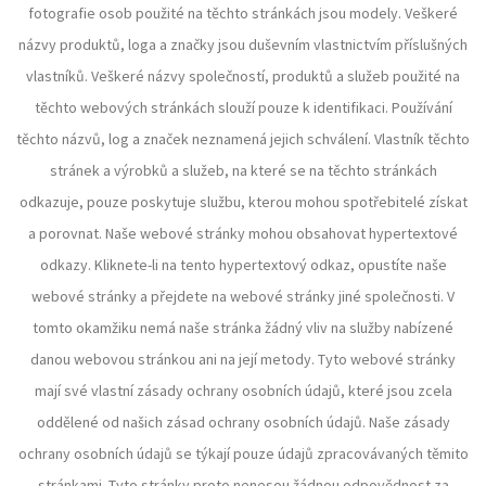
fotografie osob použité na těchto stránkách jsou modely. Veškeré
názvy produktů, loga a značky jsou duševním vlastnictvím příslušných
vlastníků. Veškeré názvy společností, produktů a služeb použité na
těchto webových stránkách slouží pouze k identifikaci. Používání
těchto názvů, log a značek neznamená jejich schválení. Vlastník těchto
stránek a výrobků a služeb, na které se na těchto stránkách
odkazuje, pouze poskytuje službu, kterou mohou spotřebitelé získat
a porovnat. Naše webové stránky mohou obsahovat hypertextové
odkazy. Kliknete-li na tento hypertextový odkaz, opustíte naše
webové stránky a přejdete na webové stránky jiné společnosti. V
tomto okamžiku nemá naše stránka žádný vliv na služby nabízené
danou webovou stránkou ani na její metody. Tyto webové stránky
mají své vlastní zásady ochrany osobních údajů, které jsou zcela
oddělené od našich zásad ochrany osobních údajů. Naše zásady
ochrany osobních údajů se týkají pouze údajů zpracovávaných těmito
stránkami. Tyto stránky proto nenesou žádnou odpovědnost za