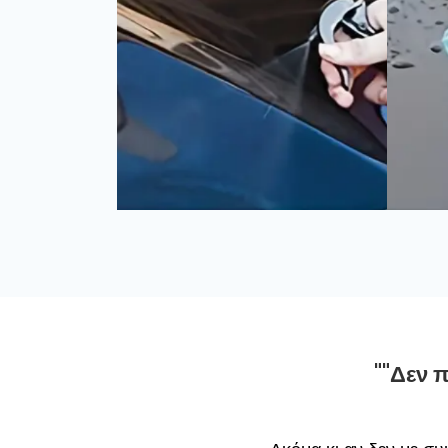
""Δεν π