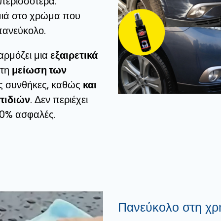
περισσότερα.
ημιά στο χρώμα που
πανεύκολο.
αρμόζει μια
εξαιρετικά
στη
μείωση των
κές συνθήκες, καθώς
και
πιδιών
. Δεν περιέχει
100% ασφαλές.
Πανεύκολο στη χρ